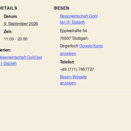
DETAILS
BESEN
Besenwirtschaft Gohl
Datum:
bei d’r Elsbeth
9. September 2026
Epplestraße 54
Zeit:
70597
Stuttgart-
11:00 - 23:00
Degerloch
Google Karte
erien:
anzeigen
esenwirtschaft Gohl bei
Telefon
’r Elsbeth
+49 (711) 7657727
Besen-Website
anzeigen