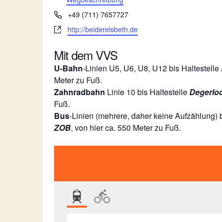
e
T
+49 (711) 7657727
s
e
W
http://beiderelsbeth.de
s
l
e
e
e
b
Mit dem VVS
f
s
U-Bahn
-Linien U5, U6, U8, U12 bis Haltestelle
o
e
n
Meter zu Fuß.
i
Zahnradbahn
Linie 10 bis Haltestelle
Degerlo
t
Fuß.
e
Bus
-Linien (mehrere, daher keine Aufzählung) b
ZOB
, von hier ca. 550 Meter zu Fuß.