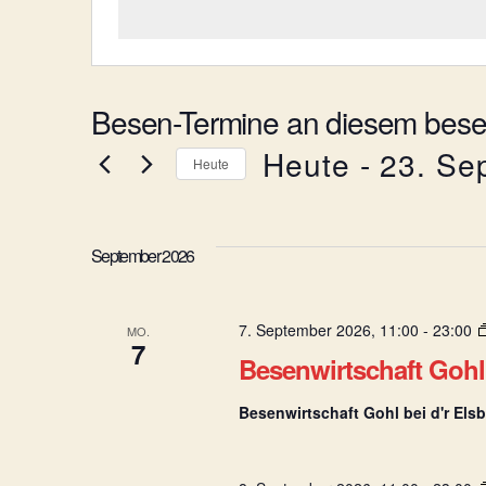
Besen-Termine an diesem bes
Heute
 - 
23. Se
Heute
D
a
t
September 2026
u
m
w
ä
7. September 2026, 11:00
-
23:00
MO.
7
h
Besenwirtschaft Gohl 
l
e
Besenwirtschaft Gohl bei d'r Els
n
.