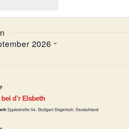
en
ptember 2026
B
e
bei d’r Elsbeth
s
e
beth
Epplestraße 54, Stuttgart-Degerloch, Deutschland
n
w
i