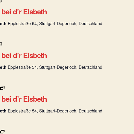
B
r
e
bei d’r Elsbeth
t
s
s
e
c
beth
Epplestraße 54, Stuttgart-Degerloch, Deutschland
n
h
w
a
i
f
B
r
t
e
bei d’r Elsbeth
t
G
s
s
o
e
c
beth
Epplestraße 54, Stuttgart-Degerloch, Deutschland
h
n
h
l
w
a
b
i
f
B
e
r
t
e
i
bei d’r Elsbeth
t
G
s
d
s
o
e
’
c
beth
Epplestraße 54, Stuttgart-Degerloch, Deutschland
h
n
r
h
l
w
E
a
b
i
l
f
B
e
r