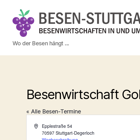
Besen-
Wo der Besen hängt ...
Stuttgart.de
Besenwirtschaft Gohl
« Alle Besen-Termine
A
Epplestraße 54
d
70597
Stuttgart-Degerloch
r
Wegbeschreibung