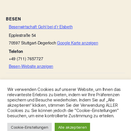
BESEN
Besenwirtschaft Gohl bei d’r Elsbeth
Epplestraße 54
70597
Stuttgart-Degerloch
Google Karte anzeigen
Telefon
+49 (711) 7657727
Besen-Website anzeigen
Rinder-Besen
Rinder-Besen
Wir verwenden Cookies auf unserer Website, um Ihnen das
relevanteste Erlebnis zu bieten, indem wir Ihre Präferenzen
speichern und Besuche wiederholen. Indem Sie auf „Alle
akzeptieren“ klicken, stimmen Sie der Verwendung ALLER
Cookies zu. Sie können jedoch die "Cookie-Einstellungen"
besuchen, um eine kontrollierte Zustimmung zu erteilen.
© 2026
Besen-Stuttgart.de
Nach oben
↑
Cookie-Einstellungen
Alle akzeptieren
Datenschutzerklärung