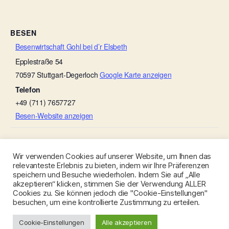
BESEN
Besenwirtschaft Gohl bei d’r Elsbeth
Epplestraße 54
70597
Stuttgart-Degerloch
Google Karte anzeigen
Telefon
+49 (711) 7657727
Besen-Website anzeigen
Besenwirtschaft Gohl bei d’r Elsbeth
Besenwirtschaft Rauscher
Wir verwenden Cookies auf unserer Website, um Ihnen das
relevanteste Erlebnis zu bieten, indem wir Ihre Präferenzen
speichern und Besuche wiederholen. Indem Sie auf „Alle
akzeptieren“ klicken, stimmen Sie der Verwendung ALLER
Cookies zu. Sie können jedoch die "Cookie-Einstellungen"
besuchen, um eine kontrollierte Zustimmung zu erteilen.
© 2026
Besen-Stuttgart.de
Nach oben
↑
Cookie-Einstellungen
Alle akzeptieren
Datenschutzerklärung