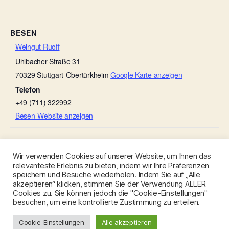
BESEN
Weingut Ruoff
Uhlbacher Straße 31
70329
Stuttgart-Obertürkheim
Google Karte anzeigen
Telefon
+49 (711) 322992
Besen-Website anzeigen
Weingut Karl Wöhrwag
Scheef ’s Sommerbesen
Wir verwenden Cookies auf unserer Website, um Ihnen das
relevanteste Erlebnis zu bieten, indem wir Ihre Präferenzen
speichern und Besuche wiederholen. Indem Sie auf „Alle
akzeptieren“ klicken, stimmen Sie der Verwendung ALLER
Cookies zu. Sie können jedoch die "Cookie-Einstellungen"
besuchen, um eine kontrollierte Zustimmung zu erteilen.
© 2026
Besen-Stuttgart.de
Nach oben
↑
Cookie-Einstellungen
Alle akzeptieren
Datenschutzerklärung