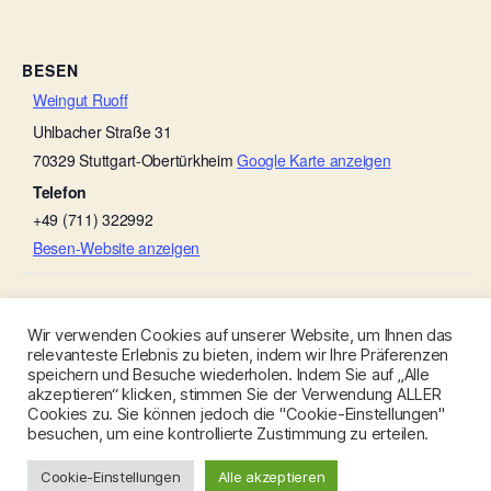
BESEN
Weingut Ruoff
Uhlbacher Straße 31
70329
Stuttgart-Obertürkheim
Google Karte anzeigen
Telefon
+49 (711) 322992
Besen-Website anzeigen
Weingut Karl Wöhrwag
Scheef ’s Sommerbesen
Wir verwenden Cookies auf unserer Website, um Ihnen das
relevanteste Erlebnis zu bieten, indem wir Ihre Präferenzen
speichern und Besuche wiederholen. Indem Sie auf „Alle
akzeptieren“ klicken, stimmen Sie der Verwendung ALLER
Cookies zu. Sie können jedoch die "Cookie-Einstellungen"
besuchen, um eine kontrollierte Zustimmung zu erteilen.
© 2026
Besen-Stuttgart.de
Nach oben
↑
Cookie-Einstellungen
Alle akzeptieren
Datenschutzerklärung