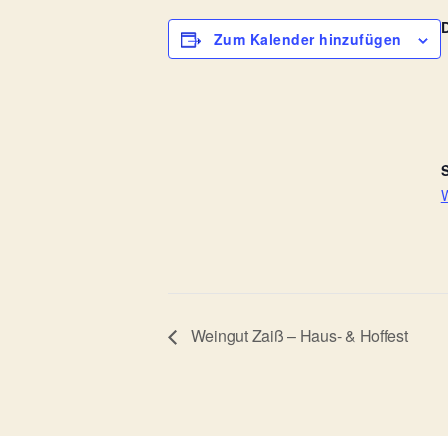
Zum Kalender hinzufügen
S
W
Weingut Zaiß – Haus- & Hoffest