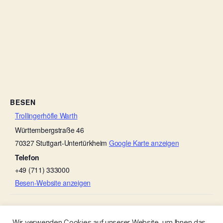
BESEN
Trollingerhöfle Warth
Württembergstraße 46
70327
Stuttgart-Untertürkheim
Google Karte anzeigen
Telefon
+49 (711) 333000
Besen-Website anzeigen
Besenwirtschaft Rebstöckle
Weingut Ruoff
Wir verwenden Cookies auf unserer Website, um Ihnen das