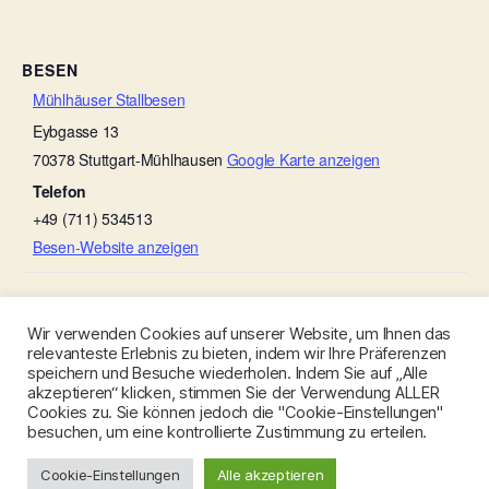
BESEN
Mühlhäuser Stallbesen
Eybgasse 13
70378
Stuttgart-Mühlhausen
Google Karte anzeigen
Telefon
+49 (711) 534513
Besen-Website anzeigen
Weingut Ruoff
Weingut Ruoff
Wir verwenden Cookies auf unserer Website, um Ihnen das
relevanteste Erlebnis zu bieten, indem wir Ihre Präferenzen
speichern und Besuche wiederholen. Indem Sie auf „Alle
akzeptieren“ klicken, stimmen Sie der Verwendung ALLER
Cookies zu. Sie können jedoch die "Cookie-Einstellungen"
besuchen, um eine kontrollierte Zustimmung zu erteilen.
© 2026
Besen-Stuttgart.de
Nach oben
↑
Cookie-Einstellungen
Alle akzeptieren
Datenschutzerklärung