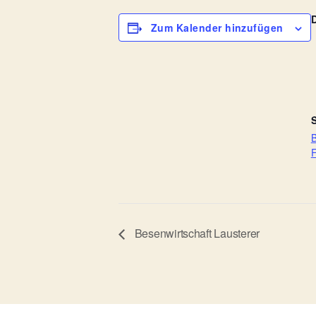
Zum Kalender hinzufügen
S
B
F
Besenwirtschaft Lausterer