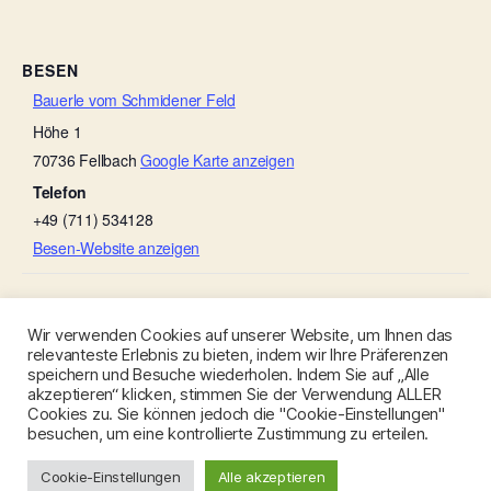
BESEN
Bauerle vom Schmidener Feld
Höhe 1
70736
Fellbach
Google Karte anzeigen
Telefon
+49 (711) 534128
Besen-Website anzeigen
Michels Gauder Besen
Gänse-Besen
Wir verwenden Cookies auf unserer Website, um Ihnen das
relevanteste Erlebnis zu bieten, indem wir Ihre Präferenzen
speichern und Besuche wiederholen. Indem Sie auf „Alle
akzeptieren“ klicken, stimmen Sie der Verwendung ALLER
Cookies zu. Sie können jedoch die "Cookie-Einstellungen"
besuchen, um eine kontrollierte Zustimmung zu erteilen.
© 2026
Besen-Stuttgart.de
Nach oben
↑
Cookie-Einstellungen
Alle akzeptieren
Datenschutzerklärung