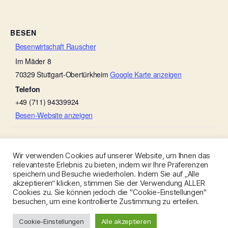
BESEN
Besenwirtschaft Rauscher
Im Mäder 8
70329
Stuttgart-Obertürkheim
Google Karte anzeigen
Telefon
+49 (711) 94339924
Besen-Website anzeigen
Michels Gauder Besen
Gänse-Besen
Wir verwenden Cookies auf unserer Website, um Ihnen das
relevanteste Erlebnis zu bieten, indem wir Ihre Präferenzen
speichern und Besuche wiederholen. Indem Sie auf „Alle
akzeptieren“ klicken, stimmen Sie der Verwendung ALLER
Cookies zu. Sie können jedoch die "Cookie-Einstellungen"
besuchen, um eine kontrollierte Zustimmung zu erteilen.
© 2026
Besen-Stuttgart.de
Nach oben
↑
Cookie-Einstellungen
Alle akzeptieren
Datenschutzerklärung