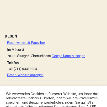
BESEN
Besenwirtschaft Rauscher
Im Mäder 8
70329
Stuttgart-Obertürkheim
Google Karte anzeigen
Telefon
+49 (711) 94339924
Besen-Website anzeigen
Besenwirtschaft Gohl bei d’r Elsbeth
Rinder-Besen
Wir verwenden Cookies auf unserer Website, um Ihnen das
relevanteste Erlebnis zu bieten, indem wir Ihre Präferenzen
speichern und Besuche wiederholen. Indem Sie auf „Alle
akzeptieren“ klicken, stimmen Sie der Verwendung ALLER