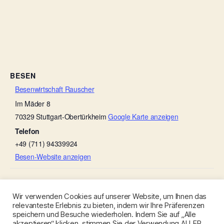
BESEN
Besenwirtschaft Rauscher
Im Mäder 8
70329
Stuttgart-Obertürkheim
Google Karte anzeigen
Telefon
+49 (711) 94339924
Besen-Website anzeigen
Weingut Gerhard Zaiß (Gehrenwald-Besen)
Rinder-Besen
Wir verwenden Cookies auf unserer Website, um Ihnen das
relevanteste Erlebnis zu bieten, indem wir Ihre Präferenzen
speichern und Besuche wiederholen. Indem Sie auf „Alle
akzeptieren“ klicken, stimmen Sie der Verwendung ALLER