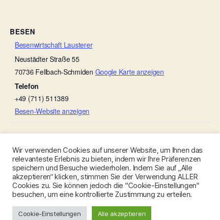
BESEN
Besenwirtschaft Lausterer
Neustädter Straße 55
70736
Fellbach-Schmiden
Google Karte anzeigen
Telefon
+49 (711) 511389
Besen-Website anzeigen
Besenwirtschaft Lausterer
Gänse-Besen
Wir verwenden Cookies auf unserer Website, um Ihnen das
relevanteste Erlebnis zu bieten, indem wir Ihre Präferenzen
speichern und Besuche wiederholen. Indem Sie auf „Alle
akzeptieren“ klicken, stimmen Sie der Verwendung ALLER
Cookies zu. Sie können jedoch die "Cookie-Einstellungen"
besuchen, um eine kontrollierte Zustimmung zu erteilen.
© 2026
Besen-Stuttgart.de
Nach oben
↑
Cookie-Einstellungen
Alle akzeptieren
Datenschutzerklärung