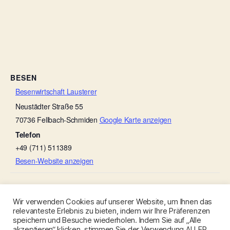
BESEN
Besenwirtschaft Lausterer
Neustädter Straße 55
70736
Fellbach-Schmiden
Google Karte anzeigen
Telefon
+49 (711) 511389
Besen-Website anzeigen
Trollingerhöfle Warth – Edelbrandwoche
Weingut Ruoff
Wir verwenden Cookies auf unserer Website, um Ihnen das
relevanteste Erlebnis zu bieten, indem wir Ihre Präferenzen
speichern und Besuche wiederholen. Indem Sie auf „Alle
akzeptieren“ klicken, stimmen Sie der Verwendung ALLER