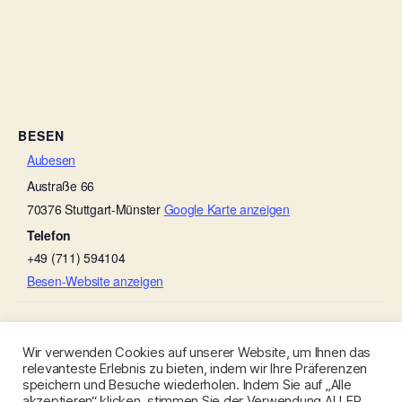
BESEN
Aubesen
Austraße 66
70376
Stuttgart-Münster
Google Karte anzeigen
Telefon
+49 (711) 594104
Besen-Website anzeigen
Dr‘ Emil – Weinbau Fabian Rajtschan
Michels Gauder Besen
Wir verwenden Cookies auf unserer Website, um Ihnen das
relevanteste Erlebnis zu bieten, indem wir Ihre Präferenzen
speichern und Besuche wiederholen. Indem Sie auf „Alle
akzeptieren“ klicken, stimmen Sie der Verwendung ALLER