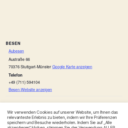
BESEN
Aubesen
Austraße 66
70376
Stuttgart-Münster
Google Karte anzeigen
Telefon
+49 (711) 594104
Besen-Website anzeigen
Dr‘ Emil – Weinbau Fabian Rajtschan
Besenwirtschaft Rebstöckle
Wir verwenden Cookies auf unserer Website, um Ihnen das
relevanteste Erlebnis zu bieten, indem wir Ihre Präferenzen
speichern und Besuche wiederholen. Indem Sie auf „Alle
akzeptieren“ klicken, stimmen Sie der Verwendung ALLER