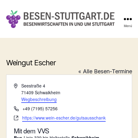
Menü
Besen-
Stuttgart.de
Weingut Escher
« Alle Besen-Termine
A
Seestraße 4
d
71409
Schwaikheim
r
Wegbeschreibung
e
T
+49 (7195) 57256
s
e
W
https://www.wein-escher.de/gutsausschank
s
l
e
e
e
Mit dem VVS
b
f
s
Bus
-Linie 339 bis Haltestelle
Schwaikheim