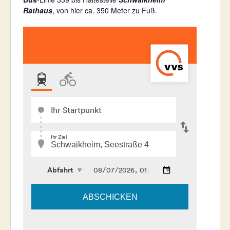
o
Rathaus
, von hier ca. 350 Meter zu Fuß.
e
n
i
t
e