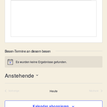
Besen-Termine an diesem besen
Es wurden keine Ergebnisse gefunden.
H
i
n
Anstehende
w
e
D
i
a
s
t
Heute
Vorherige
Nächste
Besen-Termine
Besen-Term
u
m
w
Kalender abonnieren