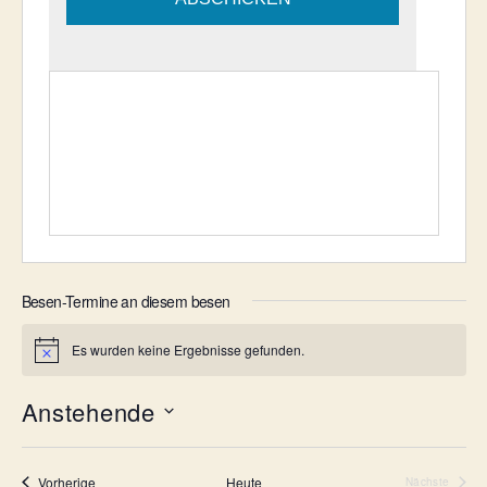
Besen-Termine an diesem besen
Es wurden keine Ergebnisse gefunden.
H
i
n
Anstehende
w
e
D
i
a
s
t
Besen-Termine
Vorherige
Heute
Nächste