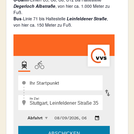
o
Degerloch Albstraße
, von hier ca. 1.000 Meter zu
e
n
Fuß.
i
Bus
-Linie 71 bis Haltestelle
Leinfeldener Straße
,
t
von hier ca. 150 Meter zu Fuß.
e