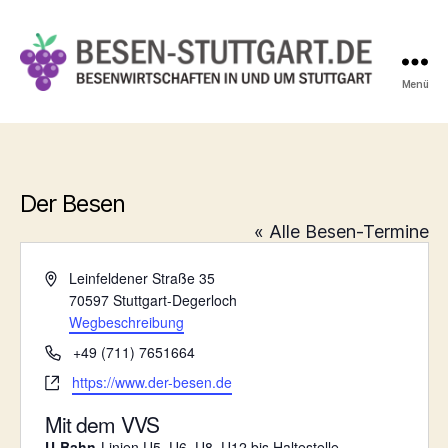
Menü
Besen-
Stuttgart.de
Der Besen
« Alle Besen-Termine
A
Leinfeldener Straße 35
d
70597
Stuttgart-Degerloch
r
Wegbeschreibung
e
T
+49 (711) 7651664
s
e
W
https://www.der-besen.de
s
l
e
e
e
Mit dem VVS
b
f
s
U-Bahn
-Linien U5, U6, U8, U12 bis Haltestelle